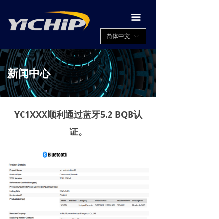
끀
简体中文
ꀅ
新闻中心
YC1XXX顺利通过蓝牙5.2 BQB认
证。